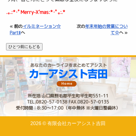
.｡.:*･ﾟMerry-X’mas:*･ﾟ｡:.*
« 前の
イルミネーション☆
次の
年末年始の営業につい
PartⅡ
へ
て☆
へ »
所在地 山口県熊毛郡平生町平生町551-11
TEL.0820-57-0138 FAX.0820-57-0135
受付時間：8:30〜17:00（年中無休 ※火曜日整備休）
2026 © 有限会社カーアシスト吉田