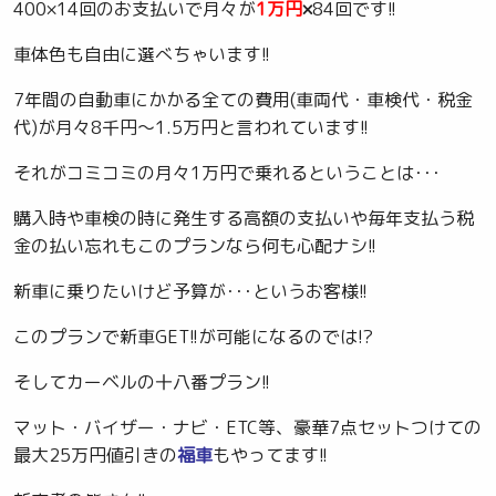
400×14回のお支払いで月々が
1万円
×
84回です!!
車体色も自由に選べちゃいます!!
7年間の自動車にかかる全ての費用(車両代・車検代・税金
代)が月々8千円～1.5万円と言われています!!
それがコミコミの月々1万円で乗れるということは･･･
購入時や車検の時に発生する高額の支払いや毎年支払う税
金の払い忘れもこのプランなら何も心配ナシ!!
新車に乗りたいけど予算が･･･というお客様!!
このプランで新車GET!!が可能になるのでは!?
そしてカーベルの十八番プラン!!
マット・バイザー・ナビ・ETC等、豪華7点セットつけての
最大25万円値引きの
福車
もやってます!!