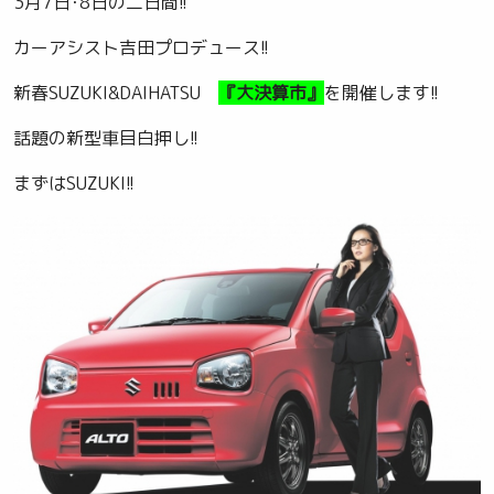
3月7日･8日の二日間!!
カーアシスト吉田プロデュース!!
新春SUZUKI&DAIHATSU
『大決算市』
を開催します!!
話題の新型車目白押し!!
まずはSUZUKI!!