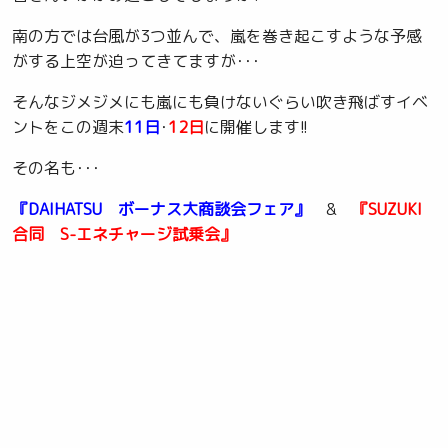
南の方では台風が3つ並んで、嵐を巻き起こすような予感
がする上空が迫ってきてますが･･･
そんなジメジメにも嵐にも負けないぐらい吹き飛ばすイベ
ントをこの週末
11日
･
12日
に開催します!!
その名も･･･
『DAIHATSU ボーナス大商談会フェア』
&
『SUZUKI
合同 S-エネチャージ試乗会』