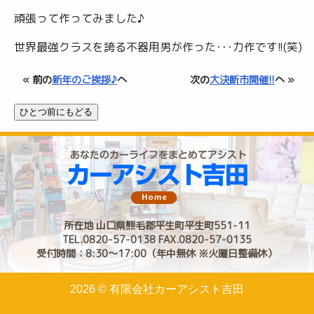
頑張って作ってみました♪
世界最強クラスを誇る不器用男が作った･･･力作です!!(笑)
« 前の
新年のご挨拶♪
へ
次の
大決断市開催!!
へ »
所在地 山口県熊毛郡平生町平生町551-11
TEL.0820-57-0138 FAX.0820-57-0135
受付時間：8:30〜17:00（年中無休 ※火曜日整備休）
2026 © 有限会社カーアシスト吉田