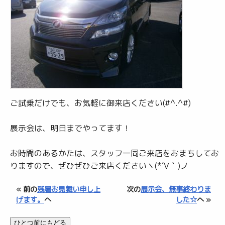
ご試乗だけでも、お気軽に御来店ください(#^.^#)
展示会は、明日までやってます！
お時間のあるかたは、スタッフ一同ご来店をおまちしてお
りますので、ぜひぜひご来店くださいヽ(*´∀｀)ノ
« 前の
残暑お見舞い申し上
次の
展示会、無事終わりま
げます。
へ
した☆
へ »