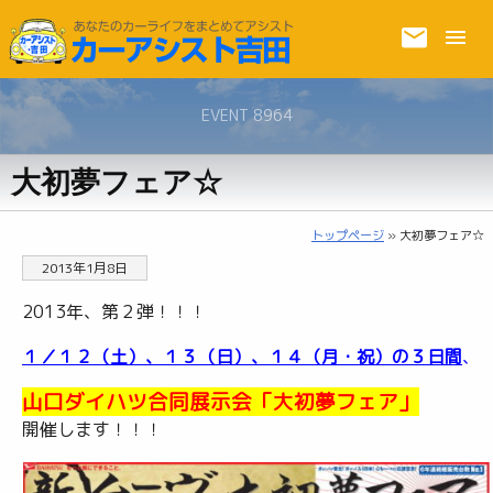
EVENT 8964
大初夢フェア☆
トップページ
» 大初夢フェア☆
2013年1月8日
2013年、第２弾！！！
１／１２（土）、１３（日）、１４（月・祝）の３日間
、
山口ダイハツ合同展示会「大初夢フェア」
開催します！！！