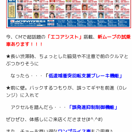
今、CMで超話題の
「エコアシスト」
搭載、
新ムーブの試乗
車あります！！！
★長い渋滞時、ちょっとした脇見や不注意で前のクルマと
ぶつかりそうに
なったら・・・
「
低速域衝突回転支援ブレーキ機能」
★前に壁。バックするつもりが、誤ってギヤを前進（Dレ
ンジ）に入れて
アクセルを踏んだら・・・
「誤発進抑制制御機能」
ぜひぜひ、体感しにご来店くださませ(#^.^#)
また、チョーお買い得な
ワンプライス車
もご用意♪