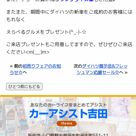
またまた、期間中にダイハツの新車をご成約のお客様には
もれなく
えらべるグルメをプレゼント(^_-)-☆
ご来店プレゼントもご用意してますので、ぜひぜひご来店
ください<m(__)m>
« 前の
初売りフェアのお知
次の
ダイハツ展示会&フレッ
らせ☆
へ
シュマン応援セール☆
へ »
所在地 山口県熊毛郡平生町平生町551-11