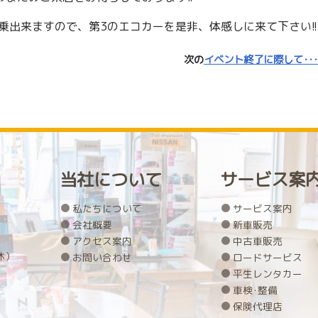
乗出来ますので、第3のエコカーを是非、体感しに来て下さい!!
次の
イベント終了に際して･･･
当社について
サービス案
私たちについて
サービス案内
会社概要
新車販売
アクセス案内
中古車販売
休）
お問い合わせ
ロードサービス
平生レンタカー
車検･整備
保険代理店