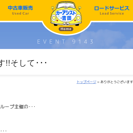
EVENT 9143
!そして･･･
トップページ
» ありがとうございます!
ループ主催の･･･
･･