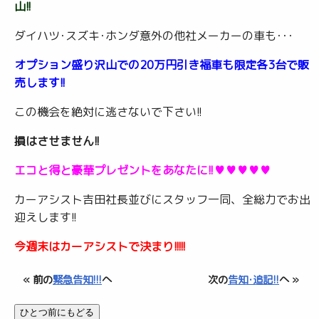
山!!
ダイハツ･スズキ･ホンダ意外の他社メーカーの車も･･･
オプション盛り沢山での20万円引き福車も限定各3台で販
売します!!
この機会を絶対に逃さないで下さい!!
損はさせません!!
エコと得と豪華プレゼントをあなたに!!♥♥♥♥♥
カーアシスト吉田社長並びにスタッフ一同、全総力でお出
迎えします!!
今週末はカーアシストで決まり!!!!!
« 前の
緊急告知!!!
へ
次の
告知･追記!!
へ »