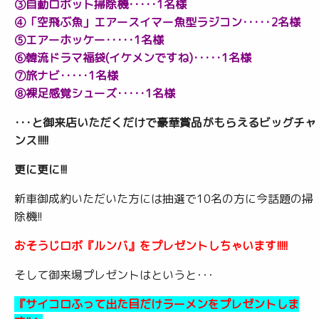
③自動ロボット掃除機･････1名様
④「空飛ぶ魚」エアースイマー魚型ラジコン･････2名様
⑤エアーホッケー･････1名様
⑥韓流ドラマ福袋(イケメンですね)･････1名様
⑦旅ナビ･････1名様
⑧裸足感覚シューズ･････1名様
･･･と御来店いただくだけで豪華賞品がもらえるビッグチャ
ンス!!!!!
更に更に!!!
新車御成約いただいた方には抽選で10名の方に今話題の掃
除機!!
おそうじロボ『ルンバ』をプレゼントしちゃいます!!!!!
そして御来場プレゼントはというと･･･
『サイコロふって出た目だけラーメンをプレゼントしま