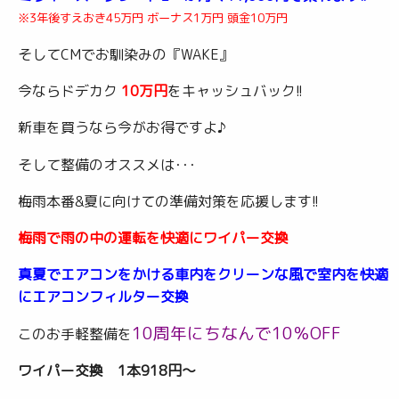
※3年後すえおき45万円 ボーナス1万円 頭金10万円
そしてCMでお馴染みの『WAKE』
今ならドデカク
10万円
をキャッシュバック!!
新車を買うなら今がお得ですよ♪
そして整備のオススメは･･･
梅雨本番&夏に向けての準備対策を応援します!!
梅雨で雨の中の運転を快適にワイパー交換
真夏でエアコンをかける車内をクリーンな風で室内を快適
にエアコンフィルター交換
10周年にちなんで10％OFF
このお手軽整備を
ワイパー交換 1本918円～