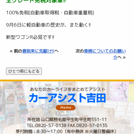
全グレード免税対象車!!
100%免税(自動車取得税・自動車重量税)
9月6日に軽自動車の歴史が、また動く!!
新型ワゴンR必見です!!
« 前の
春到来に先駆け!!
へ
次の
車検についてのお願い
☆
へ »
所在地 山口県熊毛郡平生町平生町551-11
TEL.0820-57-0138 FAX.0820-57-0135
受付時間：8:30〜17:00（年中無休 ※火曜日整備休）