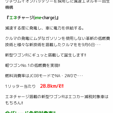
リチウムイオンバッテリーを採用した減速エネルギー回生
機構
『
エネ
チャージ(
ene
‐charge)』
減速する度に発電し、車に電力を供給する。
クルマの発電にムダなガソリンを使用しない革新の低燃費
技術と様々な新技術を搭載したクルマをを9月6日･･･
新型ワゴンRにギュッと搭載して誕生します!!
軽ワゴンNo.1の低燃費を実現!!
燃料消費率はJC08モードでNA・2WDで･･･
28.8km/ℓ!!
1リッター当たり
エネチャージ搭載の新型ワゴンRはエコカー減税対象車は
もちろん!!