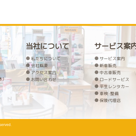
当社について
サービス案
私たちについて
サービス案内
会社概要
新車販売
アクセス案内
中古車販売
休）
お問い合わせ
ロードサービス
平生レンタカー
車検･整備
保険代理店
served.