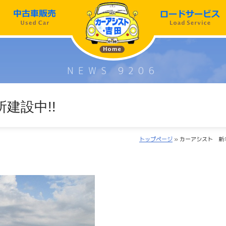
NEWS 9206
建設中!!
トップページ
» カーアシスト 新名