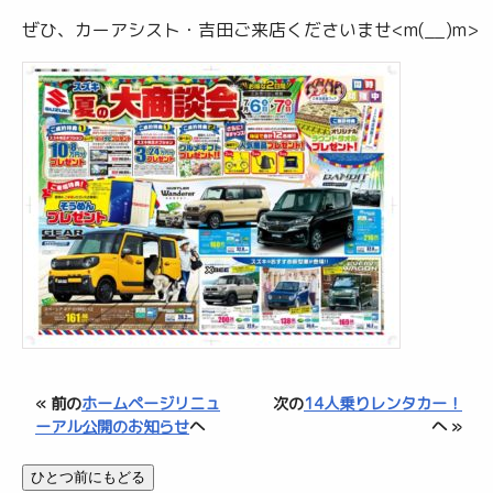
ぜひ、カーアシスト・吉田ご来店くださいませ<m(__)m>
« 前の
ホームページリニュ
次の
14人乗りレンタカー！
ーアル公開のお知らせ
へ
へ »