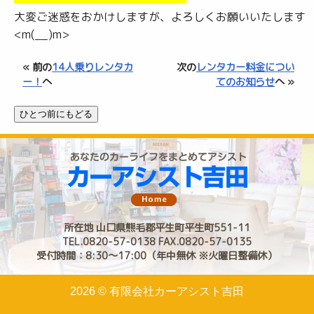
大変ご迷惑をおかけしますが、よろしくお願いいたします
<m(__)m>
« 前の
14人乗りレンタカ
次の
レンタカー料金につい
ー！
へ
てのお知らせ
へ »
所在地 山口県熊毛郡平生町平生町551-11
TEL.0820-57-0138 FAX.0820-57-0135
受付時間：8:30〜17:00（年中無休 ※火曜日整備休）
2026 © 有限会社カーアシスト吉田