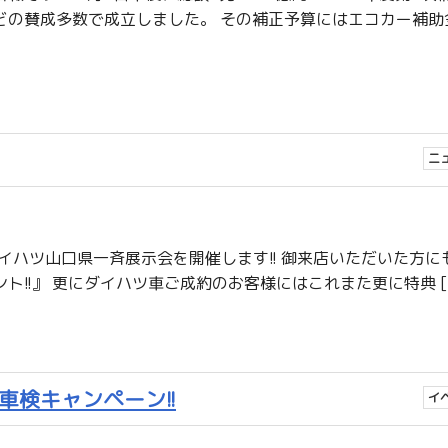
どの賛成多数で成立しました。 その補正予算にはエコカー補助
ニ
･･･ ダイハツ山口県一斉展示会を開催します!! 御来店いただいた方
!!』 更にダイハツ車ご成約のお客様にはこれまた更に特典 [
車検キャンペーン!!
イ