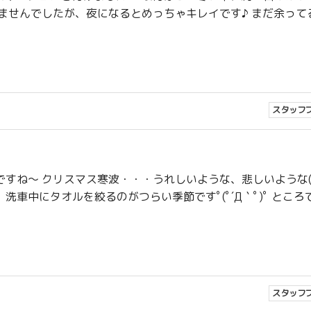
ませんでしたが、夜になるとめっちゃキレイです♪ まだ余って
スタッフ
ね〜 クリスマス寒波・・・うれしいような、悲しいような(-_-
車中にタオルを絞るのがつらい季節ですﾟ(ﾟ´Д｀ﾟ)ﾟ ところ
スタッフ