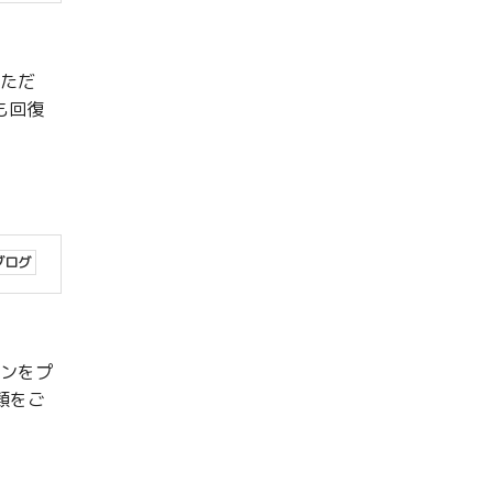
いただ
も回復
ブログ
パンをプ
類をご