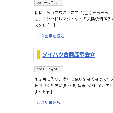
2012年12月05日
朝晩、めっきり冷えますね(-_-;) そろ
も、スタッドレスタイヤへの交換依頼が多
スメし […]
[この記事を読む]
ダイハツ合同展示会☆
2012年12月04日
１２月に入り、今年も残り少なくなって年
を付けください(#^.^#) 年末へ向けて
よ〜♪ ま […]
[この記事を読む]