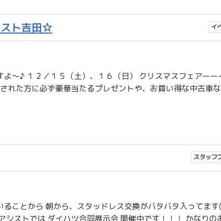
シスト吉田☆
イ
よ〜♪ １２／１５（土）、１６（日） クリスマスフェアーー
約された方に必ず豪華当たるプレゼントや、お買い得な中古車
スタッフ
ことから 朝から、スタッドレス交換がバタバタ入ってます(#^
アシストでは ダイハツ合同展示会 開催中です！！！ かなりの