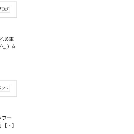
ブログ
られる車
-)-☆
ベント
ッフ一
 […]