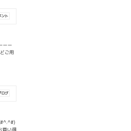
ベント
ーーー
などご用
ブログ
.^#)
お買い得