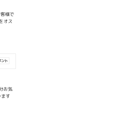
お客様で
をオス
ベント
分お気
ります