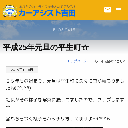
BLOG 9415
平成25年元旦の平生町☆
トップページ
» 平成25年元旦の平生町☆
2013年1月6日
２５年度の始まり、元旦は平生町に久々に雪が積もりまし
たね(#^.^#)
社長がその様子を写真に撮ってましたので、アップします
☆
雪がちらつく様子もバッチリ写ってますよ〜(*^^)v