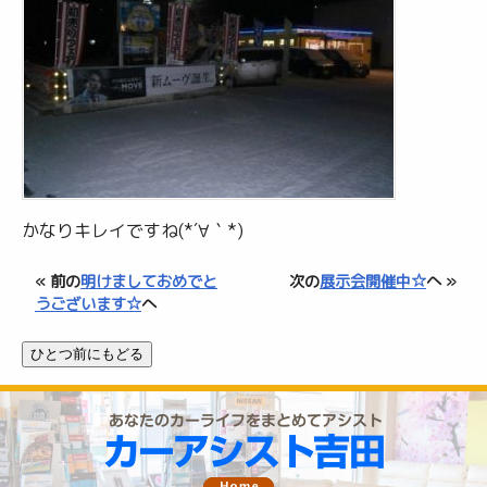
かなりキレイですね(*´∀｀*)
« 前の
明けましておめでと
次の
展示会開催中☆
へ »
うございます☆
へ