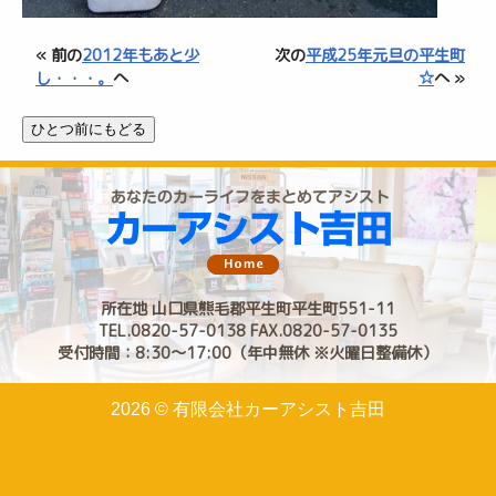
« 前の
2012年もあと少
次の
平成25年元旦の平生町
し・・・。
へ
☆
へ »
所在地 山口県熊毛郡平生町平生町551-11
TEL.0820-57-0138 FAX.0820-57-0135
受付時間：8:30〜17:00（年中無休 ※火曜日整備休）
2026 © 有限会社カーアシスト吉田