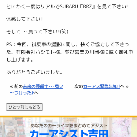
とにかく一度はリアルでSUBARU『BRZ』を見て下さい!!
体感して下さい!!
そして･･･買って下さい!!(笑)
PS：今回、試乗車の撮影に関し、快くご協力して下さっ
た、有限会社ハシモト様、並び営業の川岡様に厚く御礼申
し上げます。
ありがとうございました。
« 前の
未来の整備士･･･見い
次の
カーアス緊急告知!!
へ »
～つけった♪
へ