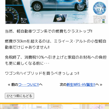
当然、軽自動車ワゴン系での燃費もクラストップ!!
燃費が30kmを超えるのは、ミライース･アルトの小型軽自
動車だけじゃありません!!
免税終了、消費税10%へ引き上げと家庭のお財布への負担
も更に厳しくなる前に･･･
ワゴンRハイブリッドを買うべきっしょっ!!
« 前の
つ･･･ついに!!
へ
次の
新生WRS･HV誕生!!
へ »