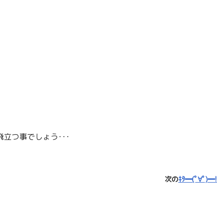
立つ事でしょう･･･
次の
ｷﾀ━(ﾟ∀ﾟ)━!