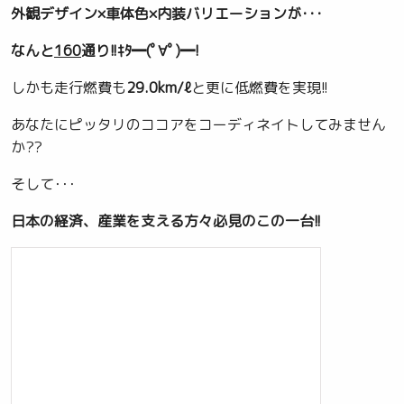
外観デザイン×車体色×内装バリエーションが･･･
なんと
160
通り!!ｷﾀ━(ﾟ∀ﾟ)━!
しかも走行燃費も
29.0km/ℓ
と更に低燃費を実現!!
あなたにピッタリのココアをコーディネイトしてみません
か??
そして･･･
日本の経済、産業を支える方々必見のこの一台!!